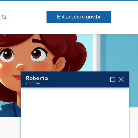
Entrar com o
gov.br
Roberta
•
Online
a