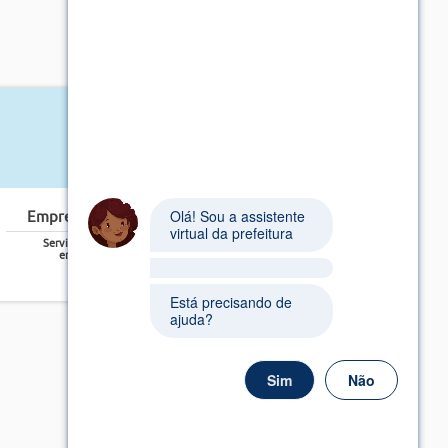
Olá! Sou a assistente 
Empreendedores e Empresários
virtual da prefeitura
Serviços voltados ao atendimento dos
empreendedores e empresários
Está precisando de 
ajuda?
Sim
Não