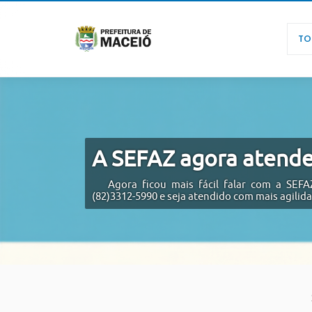
TO
A SEFAZ agora atend
Agora ficou mais fácil falar com a SE
(82)3312-5990 e seja atendido com mais agilid